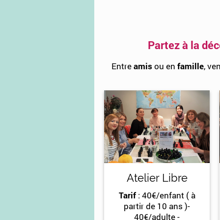
Partez à la dé
Entre
amis
ou en
famille
,
ven
Atelier Libre
Tarif
: 40€/enfant ( à
partir de 10 ans )-
40€/adulte -